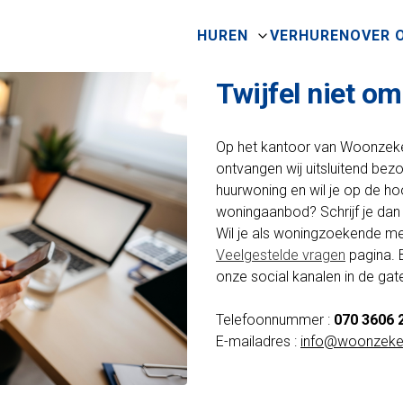
HUREN
VERHUREN
OVER 
Twijfel niet o
Op het kantoor van Woonzeke
ontvangen wij uitsluitend bez
huurwoning en wil je op de 
woningaanbod? Schrijf je dan i
Wil je als woningzoekende m
Veelgestelde vragen
pagina. 
onze social kanalen in de gat
Telefoonnummer :
070 3606 
E-mailadres :
info@woonzeke