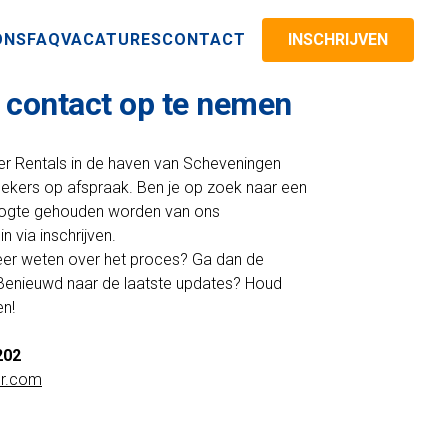
ONS
FAQ
VACATURES
CONTACT
INSCHRIJVEN
m contact op te nemen
r Rentals in de haven van Scheveningen
oekers op afspraak. Ben je op zoek naar een
hoogte gehouden worden van ons
n via inschrijven.
eer weten over het proces? Ga dan de
Benieuwd naar de laatste updates? Houd
en!
202
r.com