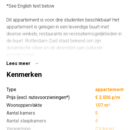
*See English text below
Dit appartement is voor drie studenten beschikbaar! Het
appartement is gelegen in een levendige buurt met
diverse winkels, restaurants en recreatiemogelijkheden in
de buurt. Rotterdam-Zuid staat bekend om zijn
dynamische sfeer en de diversiteit aan culturele
evenementen.
Lees meer
INDELING: Portiek op straatniveau. Het appartement
Kenmerken
bevindt zich op de derde en vierde etage. Voordeur, trap
naar de derde etage. Entree in de hal. Vanuit de overloop
betreedt u de woonkamer. De keuken is voorzien van een
Type
appartement
kookplaat en een afzuigkap. Twee slaapkamers gelegen
Prijs (excl. nutsvoorzieningen*)
€ 2.036 p/m
op de derde etage en 2 slaapkamers gelegen op de
Woonoppervlakte
107 m²
vierde etage. De badkamer is voorzien van een douche,
Aantal kamers
5
wastafel en ligbad. Het toilet is separaat gesitueerd op de
Aantal slaapkamers
4
3e etage, zo ook op de 4e etage.
Verwarming
CV-ketel